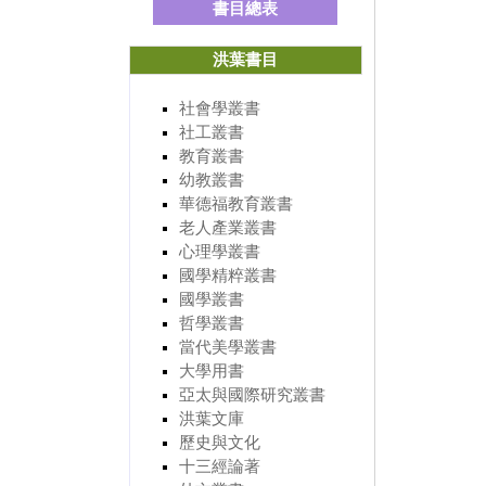
書目總表
洪葉書目
社會學叢書
社工叢書
教育叢書
幼教叢書
華德福教育叢書
老人產業叢書
心理學叢書
國學精粹叢書
國學叢書
哲學叢書
當代美學叢書
大學用書
亞太與國際研究叢書
洪葉文庫
歷史與文化
十三經論著