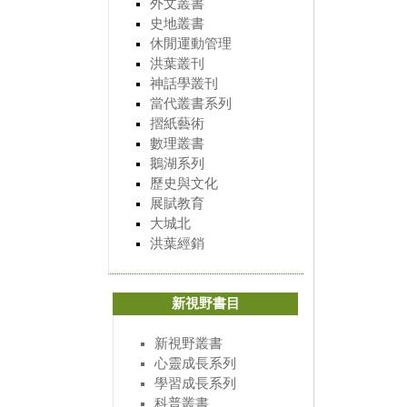
外文叢書
史地叢書
休閒運動管理
洪葉叢刊
神話學叢刊
當代叢書系列
摺紙藝術
數理叢書
鵝湖系列
歷史與文化
展賦教育
大城北
洪葉經銷
新視野書目
新視野叢書
心靈成長系列
學習成長系列
科普叢書